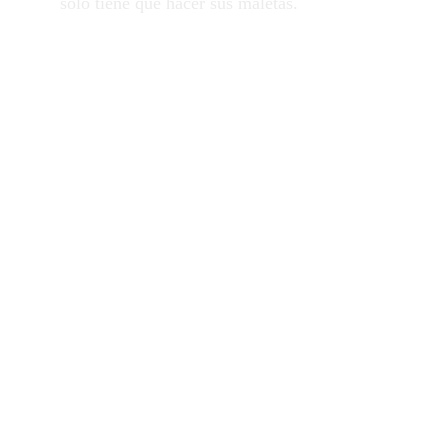
solo tiene que hacer sus maletas.
Organización 
completa: Relájese, 
nosotros lo 
organizamos todo por 
usted
Tómese un merecido descanso. Desde la 
reserva de vuelos hasta la organización de 
los traslados, nos encargamos de cada 
detalle para que pueda relajarse y disfrutar.