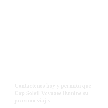
Explore lo mejor de cada destino con actividades 
cuidadosamente seleccionadas. Cultura, aventura, 
relajación… Organizamos experiencias 
personalizadas que enriquecerán su viaje.
¿Listos para la 
aventura?
Contáctenos hoy y permita que 
Cap Soleil Voyages ilumine su 
próximo viaje.