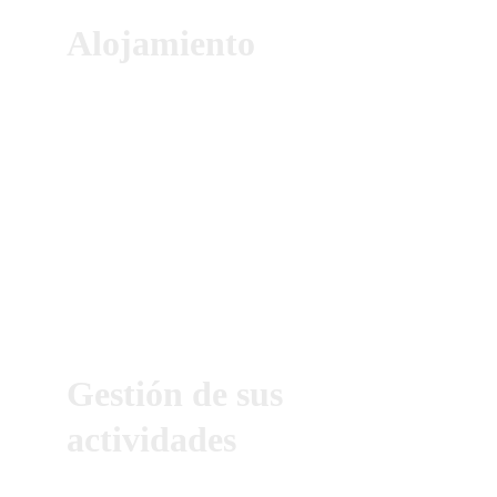
Alojamiento
Socios preferentes:
 Colaboramos con los 
principales grupos hoteleros para ofrecerle 
estancias inolvidables a precios competitivos.
Confort a medida:
 Sea cual sea el destino, 
encontramos el alojamiento que se adapta 
perfectamente a sus expectativas.
Gestión de sus 
actividades